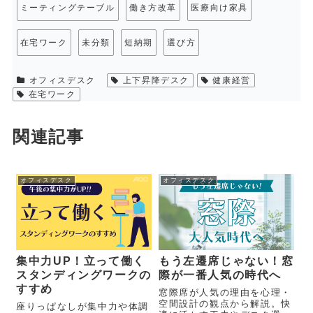
ミーティングテーブル
働き方改革
医療向け家具
在宅ワーク
未分類
短納期
選び方
オフィスデスク
上下昇降デスク
健康経営
在宅ワーク
関連記事
オフィスデスク
オフィスデスク
集中力UP！立って働く
もう左遷席じゃない！窓
スタンディングワークの
際が一番人気の時代へ
すすめ
窓際席が人気の理由を心理・
空間設計の観点から解説。快
座りっぱなしが集中力や体調