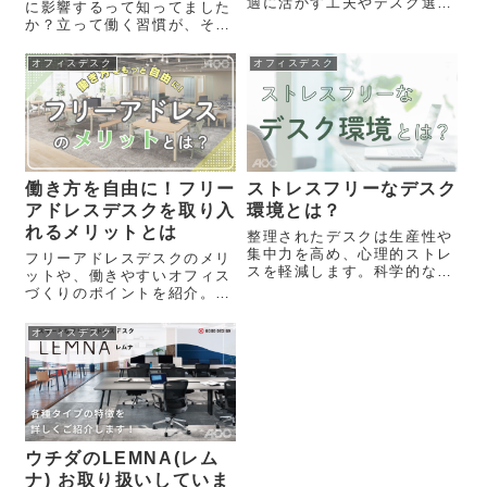
適に活かす工夫やデスク選び
に影響するって知ってました
も紹介。
か？立って働く習慣が、その
不調を変えるかもしれませ
ん。
オフィスデスク
オフィスデスク
働き方を自由に！フリー
ストレスフリーなデスク
アドレスデスクを取り入
環境とは？
れるメリットとは
整理されたデスクは生産性や
集中力を高め、心理的ストレ
フリーアドレスデスクのメリ
スを軽減します。科学的なデ
ットや、働きやすいオフィス
ータをもとに、快適なデスク
づくりのポイントを紹介。レ
環境の作り方を解説！
イアウト変更に柔軟に対応で
きるおすすめデスク7選も掲
オフィスデスク
載し、これからの多様な働き
方に役立つ情報をわかりやす
く解説します。
ウチダのLEMNA(レム
ナ) お取り扱いしていま