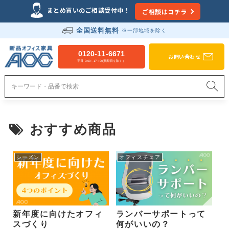
Just another WordPress site
まとめ買いのご相談受付中！
ご相談はコチラ
全国送料無料
※一部地域を除く
新品オフィス家具のAOC
0120-11-6671
お問い合わせ
平日 9:00～17：00(祝祭日を除く）
おすすめ商品
シーズン
オフィスチェア
新年度に向けたオフィ
ランバーサポートって
スづくり
何がいいの？