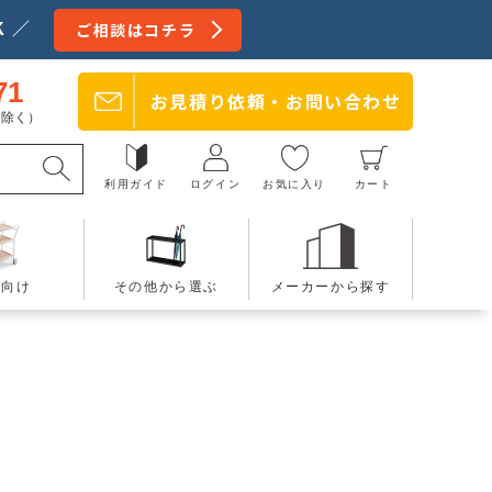
 ／
ご相談はコチラ
71
お見積り依頼・
お問い合わせ
日を除く）
利用ガイド
ログイン
お気に入り
カート
療向け
その他から選ぶ
メーカーから探す