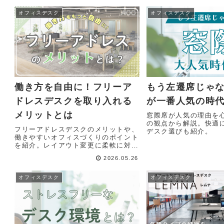
オフィスデスク
オフィスデスク
働き方を自由に！フリーア
もう左遷席じゃ
ドレスデスクを取り入れる
が一番人気の時
メリットとは
窓際席が人気の理由を
の観点から解説。快適
フリーアドレスデスクのメリットや、
デスク選びも紹介。
働きやすいオフィスづくりのポイント
を紹介。レイアウト変更に柔軟に対応
できるおすすめデスク7選も掲載し、
2026.05.26
これからの多様な働き方に役立つ情報
をわかりやすく解説します。
オフィスデスク
オフィスデスク