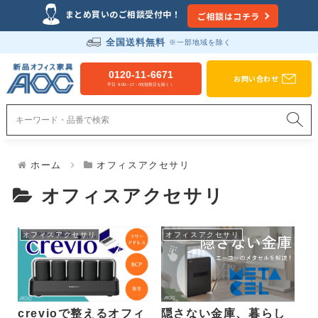
Just another WordPress site
まとめ買いのご相談受付中！
ご相談はコチラ
全国送料無料
※一部地域を除く
新品オフィス家具のAOC
0120-11-6671
お問い合わせ
平日 9:00～17：00(祝祭日を除く）
ホーム
オフィスアクセサリ
オフィスアクセサリ
オフィスアクセサリ
オフィスアクセサリ
crevioで整えるオフィ
隠さない金庫、暮らし