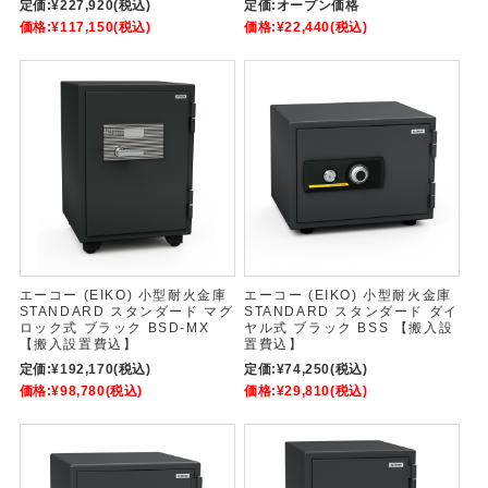
定価:
¥227,920
(税込)
定価:
オープン価格
価格:
¥117,150
(税込)
価格:
¥22,440
(税込)
エーコー (EIKO) 小型耐火金庫
エーコー (EIKO) 小型耐火金庫
STANDARD スタンダード マグ
STANDARD スタンダード ダイ
ロック式 ブラック BSD-MX
ヤル式 ブラック BSS 【搬入設
【搬入設置費込】
置費込】
定価:
¥192,170
(税込)
定価:
¥74,250
(税込)
価格:
¥98,780
(税込)
価格:
¥29,810
(税込)