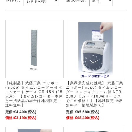
並び順:
表示件数:
【純製品】武藤工業 ニッポー
【業界最安値に挑戦】 武藤工業
(nippo) タイムレコーダー用 タ
ニッポー(nippo) タイムレコー
イムカードケース CR-15N (15
ダー メロディチャイム付 NTR-
人用) 【タイムレコーダー本体
2800 【カード100枚サービス
と一括納品の場合は地域限定！
でこの価格！】【地域限定 送料
送料無料】
無料※一部地域除く】
定価:
¥4,400
(税込)
定価:
¥85,580
(税込)
価格:
¥3,190
(税込)
価格:
¥48,400
(税込)