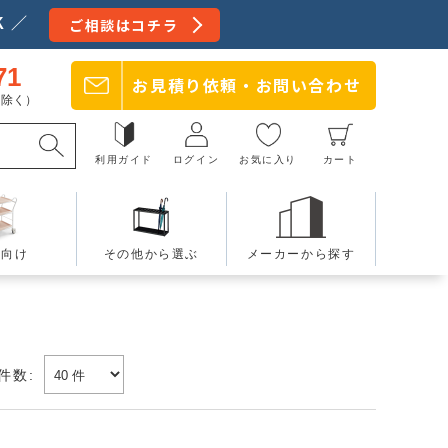
 ／
ご相談はコチラ
71
お見積り依頼・
お問い合わせ
日を除く）
利用ガイド
ログイン
お気に入り
カート
療向け
その他から選ぶ
メーカーから探す
件数: