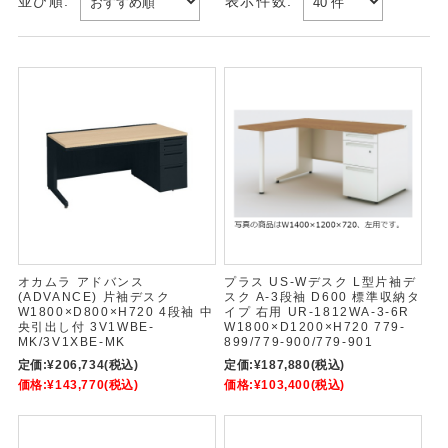
並び順:
表示件数:
オカムラ アドバンス
プラス US-Wデスク L型片袖デ
(ADVANCE) 片袖デスク
スク A-3段袖 D600 標準収納タ
W1800×D800×H720 4段袖 中
イプ 右用 UR-1812WA-3-6R
央引出し付 3V1WBE-
W1800×D1200×H720 779-
MK/3V1XBE-MK
899/779-900/779-901
定価:
¥206,734
(税込)
定価:
¥187,880
(税込)
価格:
¥143,770
(税込)
価格:
¥103,400
(税込)