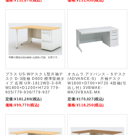
価格:
¥131,670
(税込)
価格:
¥131,450
(税込)
プラス US-Wデスク L型片袖デ
オカムラ アドバンス－Ｓデスク
スク D-3段袖 D600 標準収納タ
(ADVANCE-S) 片袖デスク
イプ 右用 UR-1812WD-3-6R
W1800×D700×H720 4段袖(引
W1800×D1200×H720 779-
出し付) 3VBWAE-
935/779-936/779-937
MK/3VBXAE-MK
定価:
¥181,280
(税込)
定価:
¥170,027
(税込)
価格:
¥99,770
(税込)
価格:
¥118,250
(税込)