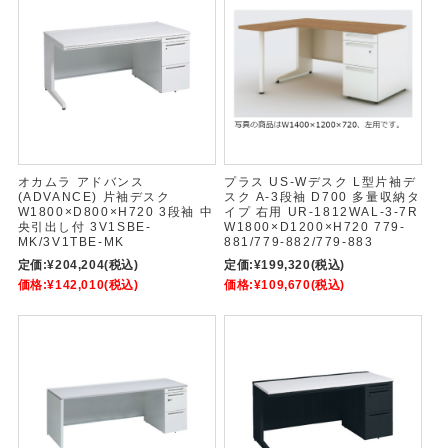
オカムラ アドバンス
プラス US-Wデスク L型片袖デ
(ADVANCE) 片袖デスク
スク A-3段袖 D700 多量収納タ
W1800×D800×H720 3段袖 中
イプ 右用 UR-1812WAL-3-7R
央引出し付 3V1SBE-
W1800×D1200×H720 779-
MK/3V1TBE-MK
881/779-882/779-883
定価:
¥204,204
(税込)
定価:
¥199,320
(税込)
価格:
¥142,010
(税込)
価格:
¥109,670
(税込)