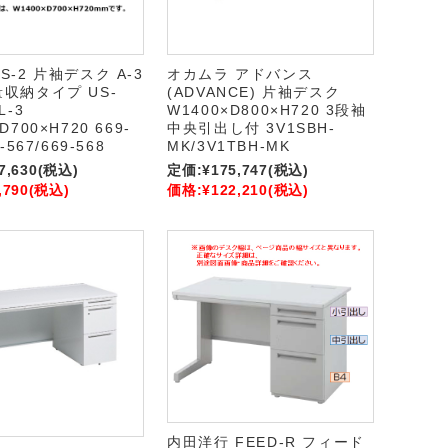
S-2 片袖デスク A-3
オカムラ アドバンス
量収納タイプ US-
(ADVANCE) 片袖デスク
L-3
W1400×D800×H720 3段袖
D700×H720 669-
中央引出し付 3V1SBH-
-567/669-568
MK/3V1TBH-MK
7,630
(税込)
定価:
¥175,747
(税込)
,790
(税込)
価格:
¥122,210
(税込)
内田洋行 FEED-R フィード