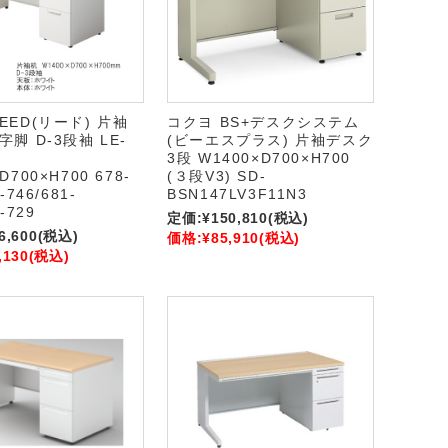
EED(リード) 片袖
コクヨ BS+デスクシステム
字脚 D-3段袖 LE-
(ビーエスプラス) 片袖デスク
3段 W1400×D700×H700
D700×H700 678-
(３段V3) SD-
-746/681-
BSN147LV3F11N3
-729
定価:
¥150,810
(税込)
6,600
(税込)
価格:
¥85,910
(税込)
,130
(税込)