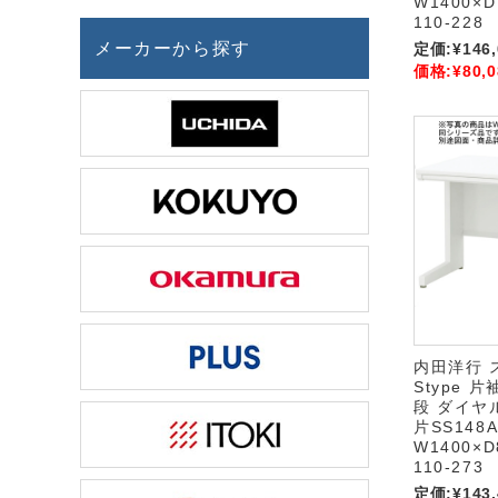
W1400×D
110-228
メーカーから探す
定価:
¥146
価格:
¥80,0
内田洋行 
Stype 片
段 ダイヤ
片SS148A
W1400×D
110-273
定価:
¥143