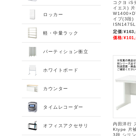
コクヨ i
イエス) 
W1400×D
ロッカー
イプ(3段)
ISN1475
定価:
¥163
軽・中量ラック
価格:
¥101
パーティション衝立
ホワイトボード
カウンター
タイムレコーダー
内田洋行 
オフィスアクセサリ
Ktype 片
3段 シリ