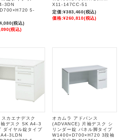
4-3DN
X11-147CC-51
D700×H720 5-
定価:
¥383,460
(税込)
価格:
¥260,810
(税込)
4,080
(税込)
,090
(税込)
 スカエナデスク
オカムラ アドバンス
片袖デスク SK A4-3
(ADVANCE) 片袖デスク シ
グ ダイヤル錠タイプ
リンダー錠 パネル脚タイプ
A4-3LDN
W1400×D700×H720 3段袖