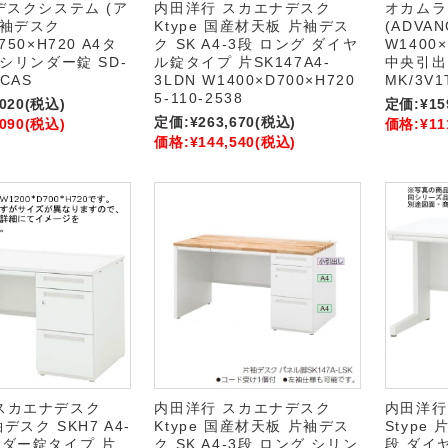
Sデスクシステム (ア
内田洋行 スカエナデスク
オカムラ
片袖デスク
Ktype 国産材天板 片袖デス
(ADVA
750×H720 A4タ
ク SK A4-3段 ロング ダイヤ
W1400×
 シリンダー錠 SD-
ル錠タイプ 片SK147A4-
中央引出し
LCAS
3LDN W1400×D700×H720
MK/3V1
5-110-2538
,020
(税込)
定価:
¥15
定価:
¥263,670
(税込)
,090
(税込)
価格:
¥11
価格:
¥144,540
(税込)
スカエナデスク
内田洋行 スカエナデスク
内田洋行
袖デスク SKH7 A4-
Ktype 国産材天板 片袖デス
Stype 
ンダー錠タイプ 片
ク SK A4-3段 ロング シリン
段 ダイ