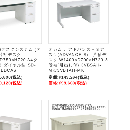
iSデスクシステム (ア
オカムラ アドバンス－Ｓデ
 片袖デスク
スク(ADVANCE-S) 片袖デ
D750×H720 A4タ
スク W1400×D700×H720 3
) ダイヤル錠 SD-
段袖(引出し付) 3VBSAH-
5LDCAS
MK/3VBTAH-MK
5,890
(税込)
定価:
¥143,264
(税込)
9,120
(税込)
価格:
¥99,660
(税込)