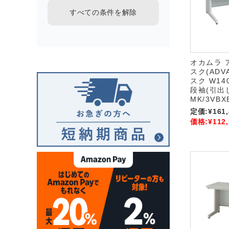
すべての条件を解除
オカムラ 
スク(ADV
スク W140
段袖(引出し
MK/3VBX
定価:
¥161
価格:
¥112