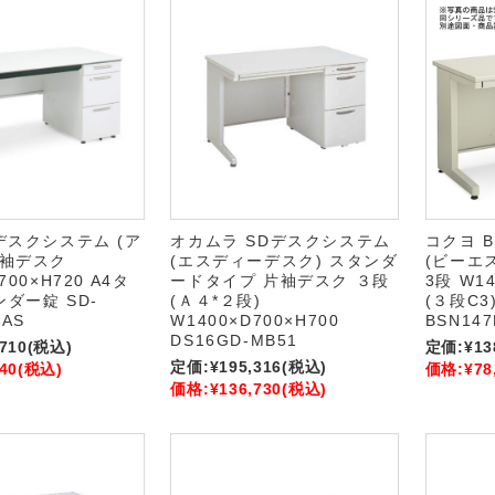
Sデスクシステム (ア
オカムラ SDデスクシステム
コクヨ 
片袖デスク
(エスディーデスク) スタンダ
(ビーエ
700×H720 A4タ
ードタイプ 片袖デスク ３段
3段 W14
ンダー錠 SD-
(Ａ４*２段)
(３段C3)
CAS
W1400×D700×H700
BSN147
DS16GD-MB51
,710
(税込)
定価:
¥13
定価:
¥195,316
(税込)
40
(税込)
価格:
¥78
価格:
¥136,730
(税込)