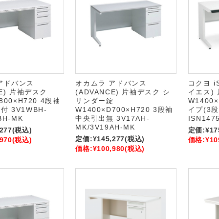
アドバンス
オカムラ アドバンス
コクヨ 
CE) 片袖デスク
(ADVANCE) 片袖デスク シ
イエス)
800×H720 4段袖
リンダー錠
W1400×
 3V1WBH-
W1400×D700×H720 3段袖
イプ(3段
BH-MK
中央引出無 3V17AH-
ISN147
MK/3V19AH-MK
,277
(税込)
定価:
¥17
定価:
¥145,277
(税込)
,970
(税込)
価格:
¥10
価格:
¥100,980
(税込)