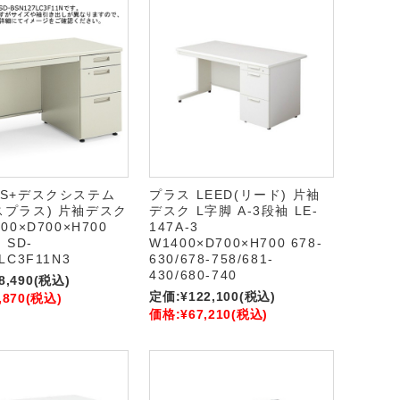
BS+デスクシステム
プラス LEED(リード) 片袖
スプラス) 片袖デスク
デスク L字脚 A-3段袖 LE-
00×D700×H700
147A-3
 SD-
W1400×D700×H700 678-
LC3F11N3
630/678-758/681-
430/680-740
8,490
(税込)
定価:
¥122,100
(税込)
,870
(税込)
価格:
¥67,210
(税込)