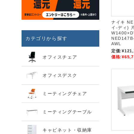
ナイキ N
イ-ディ)
W1400×D
カテゴリから探す
NED147B
AWL
定価:
¥121
オフィスチェア
価格:
¥65,7
オフィスデスク
ミーティングチェア
ミーティングテーブル
キャビネット・収納庫