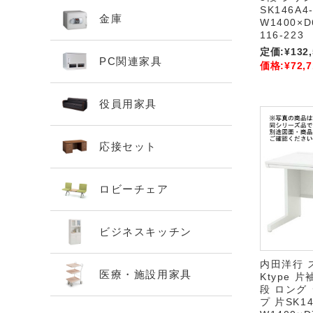
SK146A4
金庫
W1400×D
116-223
定価:
¥132
PC関連家具
価格:
¥72,7
役員用家具
応接セット
ロビーチェア
ビジネスキッチン
内田洋行 
医療・施設用家具
Ktype 片
段 ロング
プ 片SK14