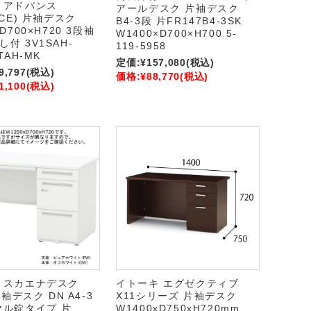
 アドバンス
アールデスク 片袖デスク
NCE) 片袖デスク
B4-3段 片FR147B4-3SK
D700×H720 3段袖
W1400×D700×H700 5-
付 3V1SAH-
119-5958
TAH-MK
定価:
¥157,080
(税込)
9,797
(税込)
価格:
¥88,770
(税込)
1,100
(税込)
 スカエナデスク
イトーキ エグゼクティブ
片袖デスク DN A4-3
X11シリーズ 片袖デスク
ヤル錠タイプ 片
W1400xD750xH720mm