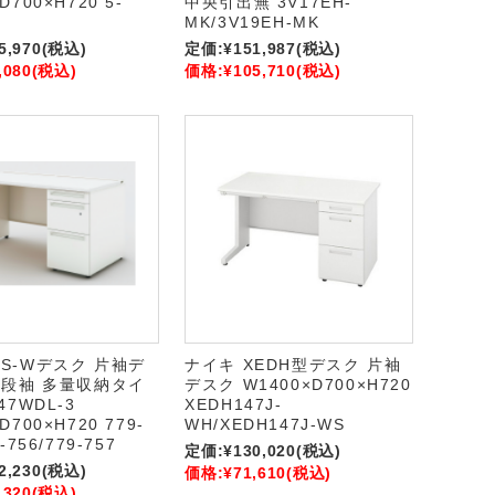
D700×H720 5-
中央引出無 3V17EH-
MK/3V19EH-MK
5,970
(税込)
定価:
¥151,987
(税込)
,080
(税込)
価格:
¥105,710
(税込)
US-Wデスク 片袖デ
ナイキ XEDH型デスク 片袖
-3段袖 多量収納タイ
デスク W1400×D700×H720
47WDL-3
XEDH147J-
D700×H720 779-
WH/XEDH147J-WS
-756/779-757
定価:
¥130,020
(税込)
2,230
(税込)
価格:
¥71,610
(税込)
,320
(税込)