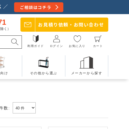
 ／
ご相談はコチラ
71
お見積り依頼・
お問い合わせ
日を除く）
利用ガイド
ログイン
お気に入り
カート
療向け
その他から選ぶ
メーカーから探す
件数: