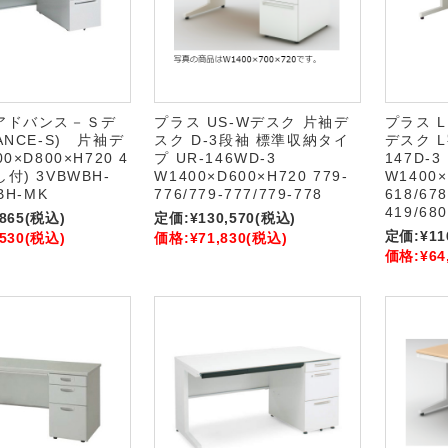
アドバンス－Ｓデ
プラス US-Wデスク 片袖デ
プラス L
ANCE-S) 片袖デ
スク D-3段袖 標準収納タイ
デスク L
0×D800×H720 4
プ UR-146WD-3
147D-3
付) 3VBWBH-
W1400×D600×H720 779-
W1400×
BH-MK
776/779-777/779-778
618/678
419/680
,865
(税込)
定価:
¥130,570
(税込)
定価:
¥11
,530
(税込)
価格:
¥71,830
(税込)
価格:
¥64