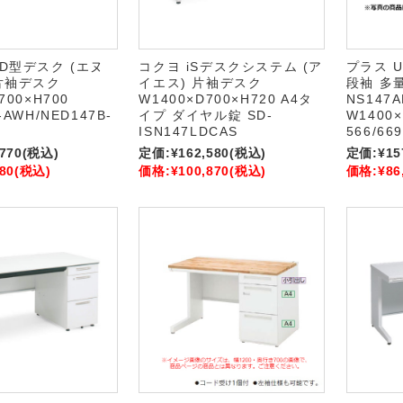
ED型デスク (エヌ
コクヨ iSデスクシステム (ア
プラス U
 片袖デスク
イエス) 片袖デスク
段袖 多
700×H700
W1400×D700×H720 A4タ
NS147A
-AWH/NED147B-
イプ ダイヤル錠 SD-
W1400×
ISN147LDCAS
566/669
,770
(税込)
定価:
¥162,580
(税込)
定価:
¥15
80
(税込)
価格:
¥100,870
(税込)
価格:
¥86