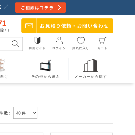
 ／
ご相談はコチラ
71
お見積り依頼・
お問い合わせ
日を除く）
利用ガイド
ログイン
お気に入り
カート
療向け
その他から選ぶ
メーカーから探す
件数: