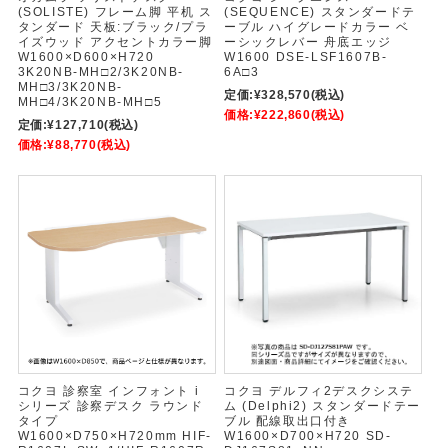
(SOLISTE) フレーム脚 平机 ス
(SEQUENCE) スタンダードテ
タンダード 天板:ブラック/プラ
ーブル ハイグレードカラー ベ
イズウッド アクセントカラー脚
ーシックレバー 舟底エッジ
W1600×D600×H720
W1600 DSE-LSF1607B-
3K20NB-MH□2/3K20NB-
6A□3
MH□3/3K20NB-
定価:
¥328,570
(税込)
MH□4/3K20NB-MH□5
価格:
¥222,860
(税込)
定価:
¥127,710
(税込)
価格:
¥88,770
(税込)
コクヨ 診察室 インフォント i
コクヨ デルフィ2デスクシステ
シリーズ 診察デスク ラウンド
ム (Delphi2) スタンダードテー
タイプ
ブル 配線取出口付き
W1600×D750×H720mm HIF-
W1600×D700×H720 SD-