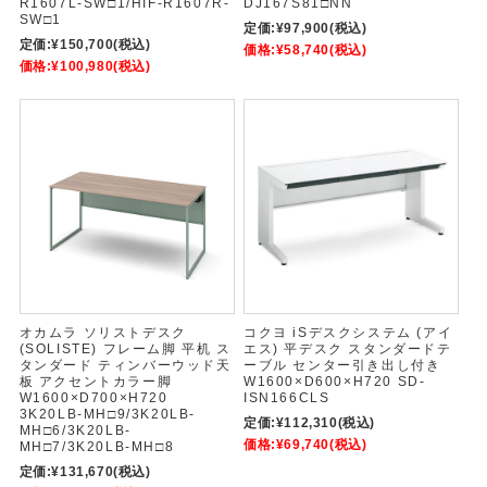
R1607L-SW□1/HIF-R1607R-
DJ167S81□NN
SW□1
定価:
¥97,900
(税込)
定価:
¥150,700
(税込)
価格:
¥58,740
(税込)
価格:
¥100,980
(税込)
オカムラ ソリストデスク
コクヨ iSデスクシステム (アイ
(SOLISTE) フレーム脚 平机 ス
エス) 平デスク スタンダードテ
タンダード ティンバーウッド天
ーブル センター引き出し付き
板 アクセントカラー脚
W1600×D600×H720 SD-
W1600×D700×H720
ISN166CLS
3K20LB-MH□9/3K20LB-
定価:
¥112,310
(税込)
MH□6/3K20LB-
価格:
¥69,740
(税込)
MH□7/3K20LB-MH□8
定価:
¥131,670
(税込)