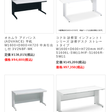
オカムラ アドバンス
コクヨ 診察室 インフォント i
(ADVANCE) 平机
シリーズ 診察デスク ストレー
W1600×D800×H720 中央引出
トタイプ
し付 3V2NBF-MK
W1600×D600×H720mm HIF-
S1606L-SW□1/HIF-S1606R-
定価:
¥136,015
(税込)
SW□1
価格:
¥94,600
(税込)
定価:
¥145,200
(税込)
価格:
¥97,350
(税込)