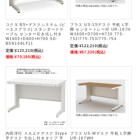
コクヨ BS+デスクシステム (ビ
プラス US-1Sデスク 平机 L字
ーエスプラス) スタンダードテ
脚 センタートレー付 UR-167H
ーブル センター引き出し付き
W1600×D700×H720 775-
W1600×D800×H700 SD-
752/775-753/775-754
BSN168LF11
定価:
¥122,210
(税込)
定価:
¥123,310
(税込)
価格:
¥67,320
(税込)
価格:
¥70,180
(税込)
内田洋行 スカエナデスク Stype
プラス US-Wデスク 平机 L字脚
平デスク 引出し付きタイプ 平
UR-167WH