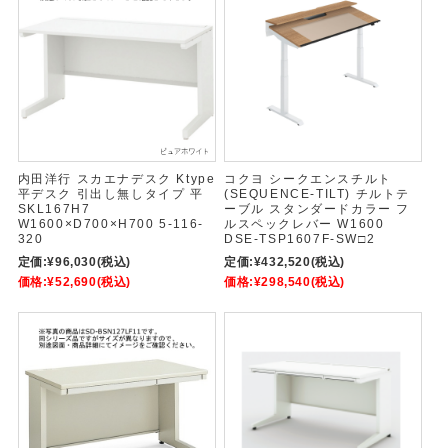
内田洋行 スカエナデスク Ktype
コクヨ シークエンスチルト
平デスク 引出し無しタイプ 平
(SEQUENCE-TILT) チルトテ
SKL167H7
ーブル スタンダードカラー フ
W1600×D700×H700 5-116-
ルスペックレバー W1600
320
DSE-TSP1607F-SW□2
定価:
¥96,030
(税込)
定価:
¥432,520
(税込)
価格:
¥52,690
(税込)
価格:
¥298,540
(税込)