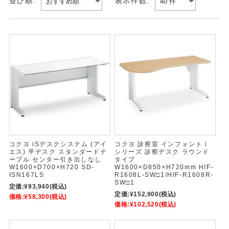
並び順:
表示件数:
コクヨ iSデスクシステム (アイ
コクヨ 診察室 インフォント i
エス) 平デスク スタンダードテ
シリーズ 診察デスク ラウンド
ーブル センター引き出しなし
タイプ
W1600×D700×H720 SD-
W1600×D850×H720mm HIF-
ISN167LS
R1608L-SW□1/HIF-R1608R-
SW□1
定価:
¥93,940
(税込)
定価:
¥152,900
(税込)
価格:
¥58,300
(税込)
価格:
¥102,520
(税込)