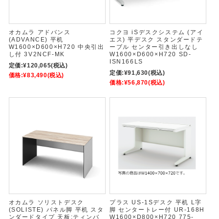
オカムラ アドバンス
コクヨ iSデスクシステム (アイ
(ADVANCE) 平机
エス) 平デスク スタンダードテ
W1600×D600×H720 中央引出
ーブル センター引き出しなし
し付 3V2NCF-MK
W1600×D600×H720 SD-
ISN166LS
定価:
¥120,065
(税込)
定価:
¥91,630
(税込)
価格:
¥83,490
(税込)
価格:
¥56,870
(税込)
オカムラ ソリストデスク
プラス US-1Sデスク 平机 L字
(SOLISTE) パネル脚 平机 スタ
脚 センタートレー付 UR-168H
ンダードタイプ 天板:ティンバ
W1600×D800×H720 775-