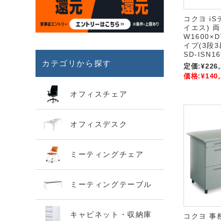
コクヨ i
イエス) 
W1600×D
イプ(3段
SD-ISN1
カテゴリから探す
定価:
¥226
価格:
¥140
オフィスチェア
オフィスデスク
ミーティングチェア
ミーティングテーブル
キャビネット・収納庫
コクヨ 事