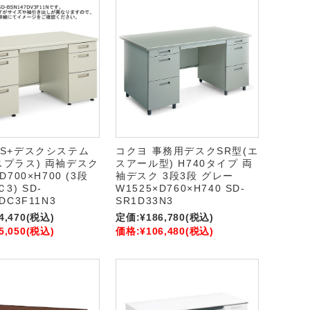
BS+デスクシステム
コクヨ 事務用デスクSR型(エ
スプラス) 両袖デスク
スアール型) H740タイプ 両
D700×H700 (3段
袖デスク 3段3段 グレー
3) SD-
W1525×D760×H740 SD-
DC3F11N3
SR1D33N3
4,470
(税込)
定価:
¥186,780
(税込)
5,050
(税込)
価格:
¥106,480
(税込)