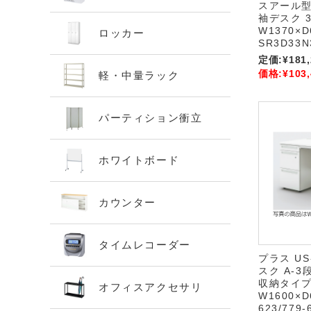
スアール型)
袖デスク 
W1370×D
ロッカー
SR3D33N
定価:
¥181
価格:
¥103
軽・中量ラック
パーティション衝立
ホワイトボード
カウンター
タイムレコーダー
プラス US
スク A-3
収納タイプ 
オフィスアクセサリ
W1600×D
623/779-