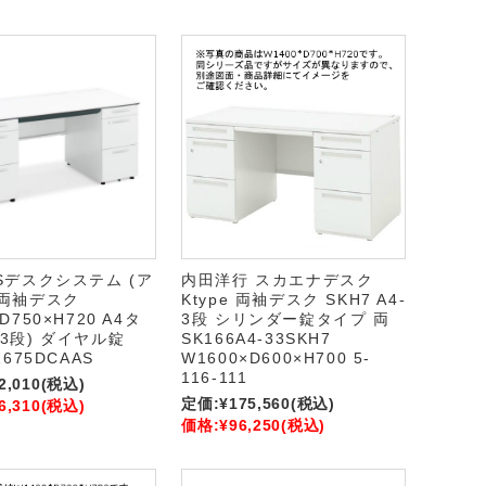
iSデスクシステム (ア
内田洋行 スカエナデスク
 両袖デスク
Ktype 両袖デスク SKH7 A4-
D750×H720 A4タ
3段 シリンダー錠タイプ 両
段3段) ダイヤル錠
SK166A4-33SKH7
1675DCAAS
W1600×D600×H700 5-
116-111
2,010
(税込)
定価:
¥175,560
(税込)
6,310
(税込)
価格:
¥96,250
(税込)