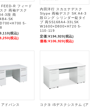
FEED-R フィード
内田洋行 スカエナデスク
スク 両袖デスク
Stype 両袖デスク SK A4-3
B4-3段 両
段ロング シリンダー錠タイ
4B4-SK
プ 両SS168A4-33LSK
D700×H700 5-
W1600×D800×H720 5-
78
110-119
9,110
(税込)
定価:
¥194,920
(税込)
8,250
(税込)
価格:
¥106,920
(税込)
 アドバンス
コクヨ iSデスクシステム (ア