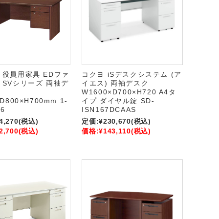
 役員用家具 EDファ
コクヨ iSデスクシステム (ア
 SVシリーズ 両袖デ
イエス) 両袖デスク
W1600×D700×H720 A4タ
D800×H700mm 1-
イプ ダイヤル錠 SD-
06
ISN167DCAAS
4,270
(税込)
定価:
¥230,670
(税込)
2,700
(税込)
価格:
¥143,110
(税込)