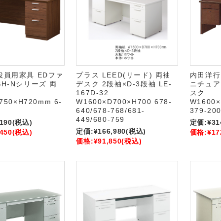
役員用家具 EDファ
プラス LEED(リード) 両袖
内田洋行
SH-Nシリーズ 両
デスク 2段袖×D-3段袖 LE-
ニチュア
167D-32
スク
750×H720mm 6-
W1600×D700×H700 678-
W1600×
640/678-768/681-
379-20
449/680-759
,190
(税込)
定価:
¥31
定価:
¥166,980
(税込)
,450
(税込)
価格:
¥17
価格:
¥91,850
(税込)