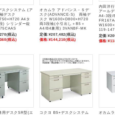
内田洋行 
Sデスクシステム (ア
オカムラ アドバンス－Ｓデ
アールデ
両袖デスク
スク(ADVANCE-S) 両袖デ
A4-3段/
750×H720 A4タ
スク W1600×D800×H720
FR167A
3段) シリンダー錠
両3段袖(小引出し＋B5＋
W1600×
675CAAS
A4/B4兼用) 3VANBF-MK
119-14
,270
(税込)
定価:
¥207,482
(税込)
定価:
¥20
,360
(税込)
価格:
¥144,210
(税込)
価格:
¥11
務用デスクSR型(エ
コクヨ BS+デスクシステム
オカムラ