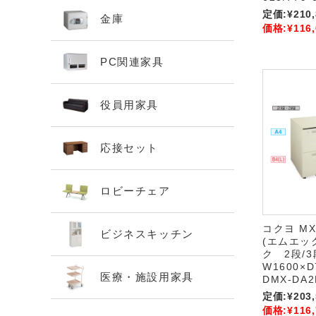
定価:
¥210
金庫
価格:
¥116
PC関連家具
役員用家具
応接セット
ロビーチェア
コクヨ M
ビジネスキッチン
(エムエッ
ク 2段/3
W1600×
医療・施設用家具
DMX-DA2
定価:
¥203
価格:
¥116