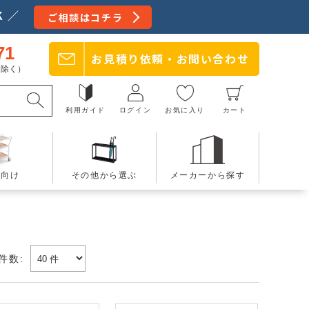
 ／
ご相談はコチラ
71
お見積り依頼・
お問い合わせ
日を除く）
利用ガイド
ログイン
お気に入り
カート
療向け
その他から選ぶ
メーカーから探す
件数: