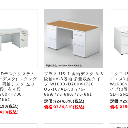
SDデスクシステム
プラス US-1 両袖デスク A-3
コクヨ 
ーデスク) スタンダ
段袖×A-3段袖 多量収納タイ
イエス)
 両袖デスク 左３
プ W1600×D700×H720
W1600×
段) 右４段
US-167AL-33 775-
イプ(3
700×H700
659/775-660/775-661
SD-ISN
MB51
定価:
¥244,090
(税込)
定価:
¥25
,190
(税込)
価格:
¥134,310
(税込)
価格:
¥15
,410
(税込)