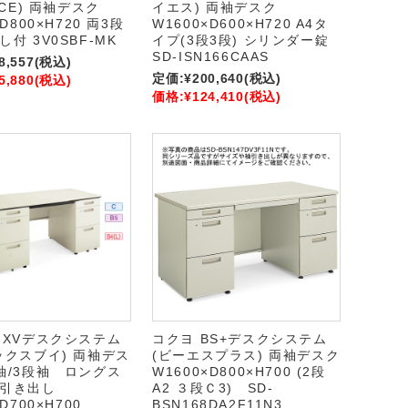
NCE) 両袖デスク
イエス) 両袖デスク
D800×H720 両3段
W1600×D600×H720 A4タ
付 3V0SBF-MK
イプ(3段3段) シリンダー錠
SD-ISN166CAAS
8,557
(税込)
定価:
¥200,640
(税込)
5,880
(税込)
価格:
¥124,410
(税込)
MXVデスクシステム
コクヨ BS+デスクシステム
ックスブイ) 両袖デス
(ビーエスプラス) 両袖デスク
袖/3段袖 ロングス
W1600×D800×H700 (2段
ク引き出し
A2 ３段Ｃ3) SD-
×D700×H700
BSN168DA2F11N3