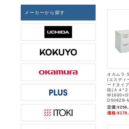
メーカーから探す
オカムラ 
(エスディ
ードタイプ
段(Ａ４*２
W1600×D
DS08ZB-
定価:
¥256
価格:
¥179