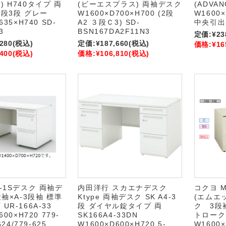
 H740タイプ 両
(ビーエスプラス) 両袖デスク
(ADVA
3段3段 グレー
W1600×D700×H700 (2段
W1600×
635×H740 SD-
A2 ３段Ｃ3) SD-
中央引出し
3
BSN167DA2F11N3
定価:
¥23
,280
(税込)
定価:
¥187,660
(税込)
価格:
¥16
,400
(税込)
価格:
¥106,810
(税込)
-1Sデスク 両袖デ
内田洋行 スカエナデスク
コクヨ 
段袖×A-3段袖 標準
Ktype 両袖デスク SK A4-3
(エムエ
UR-166A-33
段 ダイヤル錠タイプ 両
ク 3段
600×H720 779-
SK166A4-33DN
トロー
624/779-625
W1600×D600×H720 5-
W1600