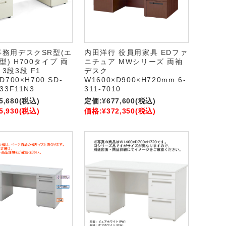
事務用デスクSR型(エ
内田洋行 役員用家具 EDファ
) H700タイプ 両
ニチュア MWシリーズ 両袖
3段3段 F1
デスク
D700×H700 SD-
W1600×D900×H720mm 6-
33F11N3
311-7010
5,680
(税込)
定価:
¥677,600
(税込)
5,930
(税込)
価格:
¥372,350
(税込)