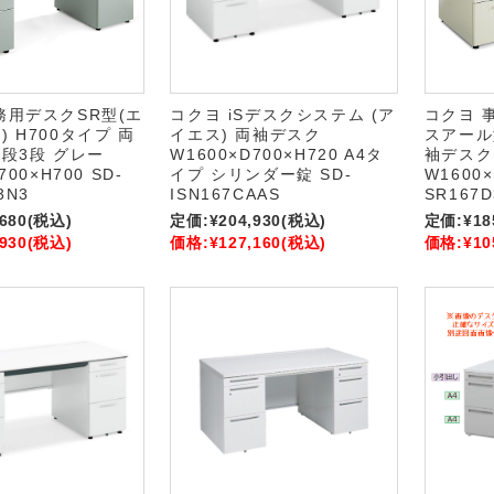
務用デスクSR型(エ
コクヨ iSデスクシステム (ア
コクヨ 
 H700タイプ 両
イエス) 両袖デスク
スアール型
3段3段 グレー
W1600×D700×H720 A4タ
袖デスク 
700×H700 SD-
イプ シリンダー錠 SD-
W1600×
3N3
ISN167CAAS
SR167D
,680
(税込)
定価:
¥204,930
(税込)
定価:
¥18
,930
(税込)
価格:
¥127,160
(税込)
価格:
¥10