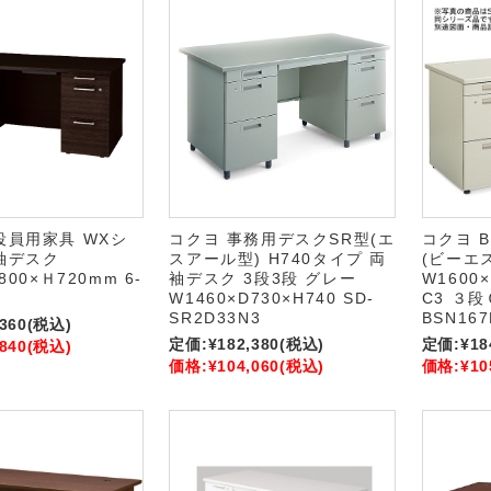
役員用家具 WXシ
コクヨ 事務用デスクSR型(エ
コクヨ 
袖デスク
スアール型) H740タイプ 両
(ビーエ
800×Ｈ720mm 6-
袖デスク 3段3段 グレー
W1600×
W1460×D730×H740 SD-
C3 ３段Ｃ
SR2D33N3
BSN167
,360
(税込)
定価:
¥182,380
(税込)
定価:
¥18
,840
(税込)
価格:
¥104,060
(税込)
価格:
¥10