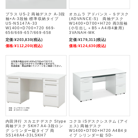
プラス US-2 両袖デスク A-3段
オカムラ アドバンス－Ｓデスク
袖×A-3段袖 標準収納タイプ
(ADVANCE-S) 両袖デスク
US-NS147A-33
W1400×D700×H720 両3段袖
W1400×D700×720 669-
(小引出し＋B5＋A4/B4兼用)
656/669-657/669-658
3VANAH-MK
定価:
¥203,830
(税込)
定価:
¥179,311
(税込)
価格:
¥112,200
(税込)
価格:
¥124,630
(税込)
内田洋行 スカエナデスク Stype
コクヨ iSデスクシステム (アイ
両袖デスク SKH7 A4-3段ロン
エス) 両袖デスク
グ シリンダー錠タイプ 両
W1400×D700×H720 A4B4タ
SS148A4-33LSKH7
イプ シリンダー錠 SD-