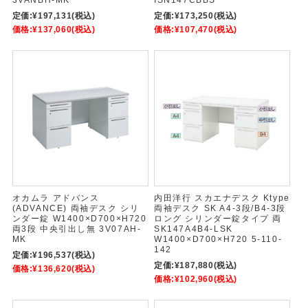
3VANBH-MK
ISN147CBBS
定価:
¥197,131
(税込)
定価:
¥173,250
(税込)
価格:
¥137,060
(税込)
価格:
¥107,470
(税込)
オカムラ アドバンス
内田洋行 スカエナデスク Ktype
(ADVANCE) 両袖デスク シリ
両袖デスク SK A4-3段/B4-3段
ンダー錠 W1400×D700×H720
ロング シリンダー錠タイプ 両
両3段 中央引出し無 3V07AH-
SK147A4B4-LSK
MK
W1400×D700×H720 5-110-
142
定価:
¥196,537
(税込)
定価:
¥187,880
(税込)
価格:
¥136,620
(税込)
価格:
¥102,960
(税込)