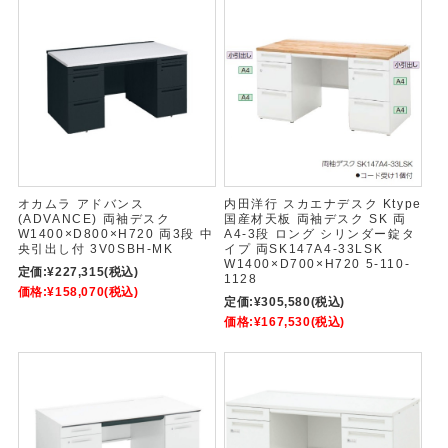
オカムラ アドバンス
内田洋行 スカエナデスク Ktype
(ADVANCE) 両袖デスク
国産材天板 両袖デスク SK 両
W1400×D800×H720 両3段 中
A4-3段 ロング シリンダー錠タ
央引出し付 3V0SBH-MK
イプ 両SK147A4-33LSK
W1400×D700×H720 5-110-
定価:
¥227,315
(税込)
1128
価格:
¥158,070
(税込)
定価:
¥305,580
(税込)
価格:
¥167,530
(税込)