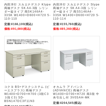
内田洋行 スカエナデスク Ktype
内田洋行 スカエナデスク Stype
両袖デスク SK A4-3段 シリン
両袖デスク SK A4-3段 シリン
ダー錠タイプ 両SK146A4-
ダー錠タイプ 両SS146A4-
33SK W1400×D600×H720 5-
33SK W1400×D600×H720 5-
110-110
110-114
定価:
¥166,100
(税込)
定価:
¥155,760
(税込)
価格:
¥91,080
(税込)
価格:
¥85,360
(税込)
コクヨ BS+デスクシステム (ビ
オカムラ アドバンス
ーエスプラス) 両袖デスク
(ADVANCE) 両袖デスク
W1400×D700×H700 (3段C3
W1400×D700×H720 両3段 中
３段Ｃ3) SD-
央引出し付 3V0SAH-MK
BSN147DC3F11N3
定価:
¥204,545
(税込)