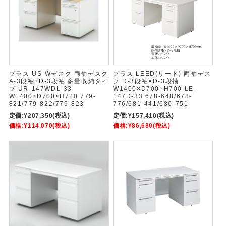
プラス US-Wデスク 両袖デスク
プラス LEED(リード) 両袖デス
A-3段袖×D-3段袖 多量収納タイ
ク D-3段袖×D-3段袖
プ UR-147WDL-33
W1400×D700×H700 LE-
W1400×D700×H720 779-
147D-33 678-648/678-
821/779-822/779-823
776/681-441/680-751
定価:
¥207,350
(税込)
定価:
¥157,410
(税込)
価格:
¥114,070
(税込)
価格:
¥86,680
(税込)