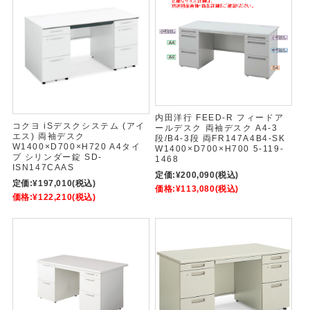
内田洋行 FEED-R フィードア
コクヨ iSデスクシステム (アイ
ールデスク 両袖デスク A4-3
エス) 両袖デスク
段/B4-3段 両FR147A4B4-SK
W1400×D700×H720 A4タイ
W1400×D700×H700 5-119-
プ シリンダー錠 SD-
1468
ISN147CAAS
定価:
¥200,090
(税込)
定価:
¥197,010
(税込)
価格:
¥113,080
(税込)
価格:
¥122,210
(税込)