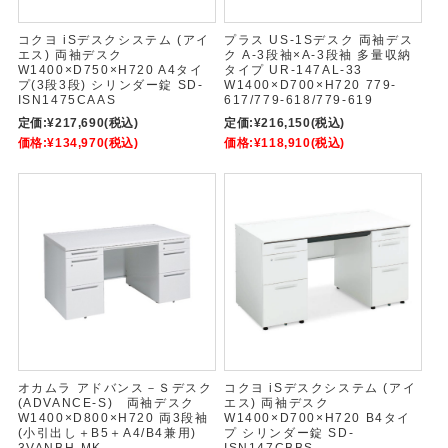
コクヨ iSデスクシステム (アイ
プラス US-1Sデスク 両袖デス
エス) 両袖デスク
ク A-3段袖×A-3段袖 多量収納
W1400×D750×H720 A4タイ
タイプ UR-147AL-33
プ(3段3段) シリンダー錠 SD-
W1400×D700×H720 779-
ISN1475CAAS
617/779-618/779-619
定価:
¥217,690
(税込)
定価:
¥216,150
(税込)
価格:
¥134,970
(税込)
価格:
¥118,910
(税込)
オカムラ アドバンス－Ｓデスク
コクヨ iSデスクシステム (アイ
(ADVANCE-S) 両袖デスク
エス) 両袖デスク
W1400×D800×H720 両3段袖
W1400×D700×H720 B4タイ
(小引出し＋B5＋A4/B4兼用)
プ シリンダー錠 SD-