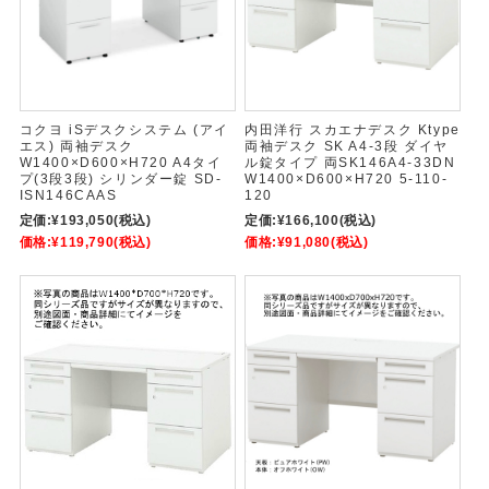
コクヨ iSデスクシステム (アイ
内田洋行 スカエナデスク Ktype
エス) 両袖デスク
両袖デスク SK A4-3段 ダイヤ
W1400×D600×H720 A4タイ
ル錠タイプ 両SK146A4-33DN
プ(3段3段) シリンダー錠 SD-
W1400×D600×H720 5-110-
ISN146CAAS
120
定価:
¥193,050
(税込)
定価:
¥166,100
(税込)
価格:
¥119,790
(税込)
価格:
¥91,080
(税込)