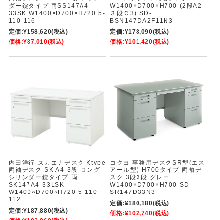
ダー錠タイプ 両SS147A4-
W1400×D700×H700 (2段A2
33SK W1400×D700×H720 5-
３段Ｃ3) SD-
110-116
BSN147DA2F11N3
定価:
¥158,620
(税込)
定価:
¥178,090
(税込)
価格:
¥87,010
(税込)
価格:
¥101,420
(税込)
内田洋行 スカエナデスク Ktype
コクヨ 事務用デスクSR型(エス
両袖デスク SK A4-3段 ロング
アール型) H700タイプ 両袖デ
シリンダー錠タイプ 両
スク 3段3段 グレー
SK147A4-33LSK
W1400×D700×H700 SD-
W1400×D700×H720 5-110-
SR147D33N3
112
定価:
¥180,180
(税込)
定価:
¥187,880
(税込)
価格:
¥102,740
(税込)