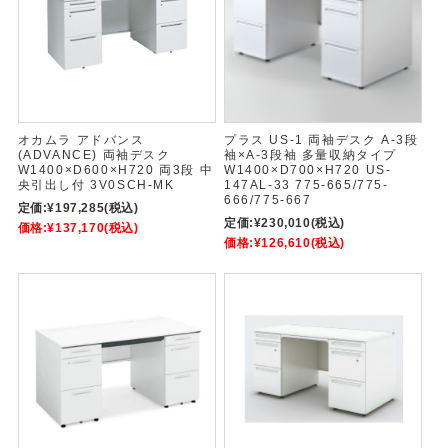
オカムラ アドバンス
プラス US-1 両袖デスク A-3段
(ADVANCE) 両袖デスク
袖×A-3段袖 多量収納タイプ
W1400×D600×H720 両3段 中
W1400×D700×H720 US-
央引出し付 3V0SCH-MK
147AL-33 775-665/775-
666/775-667
定価:
¥197,285
(税込)
定価:
¥230,010
(税込)
価格:
¥137,170
(税込)
価格:
¥126,610
(税込)