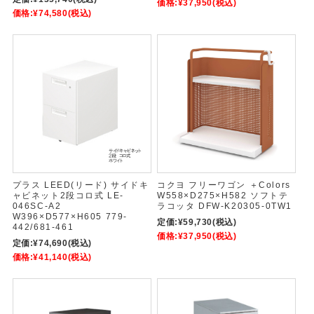
価格:
¥37,950
(税込)
価格:
¥74,580
(税込)
プラス LEED(リード) サイドキ
コクヨ フリーワゴン ＋Colors
ャビネット2段コロ式 LE-
W558×D275×H582 ソフトテ
046SC-A2
ラコッタ DFW-K20305-0TW1
W396×D577×H605 779-
定価:
¥59,730
(税込)
442/681-461
価格:
¥37,950
(税込)
定価:
¥74,690
(税込)
価格:
¥41,140
(税込)