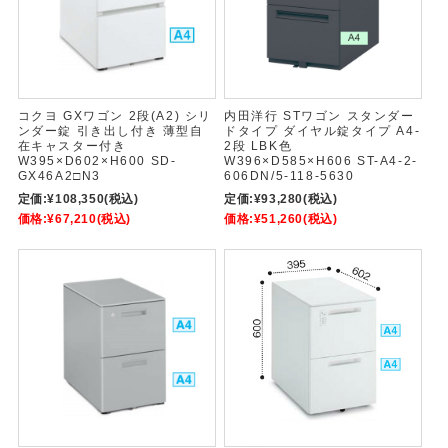
コクヨ GXワゴン 2段(A2) シリ
内田洋行 STワゴン スタンダー
ンダー錠 引き出し付き 薄型自
ドタイプ ダイヤル錠タイプ A4-
在キャスター付き
2段 LBK色
W395×D602×H600 SD-
W396×D585×H606 ST-A4-2-
GX46A2□N3
606DN/5-118-5630
定価:
¥108,350
(税込)
定価:
¥93,280
(税込)
価格:
¥67,210
(税込)
価格:
¥51,260
(税込)