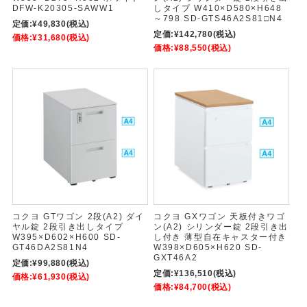
DFW-K20305-SAWW1
しタイプ W410×D580×H648
～798 SD-GTS46A2S81□N4
定価:
¥49,830
(税込)
定価:
¥142,780
(税込)
価格:
¥31,680
(税込)
価格:
¥88,550
(税込)
コクヨ GTワゴン 2段(A2) ダイ
コクヨ GXワゴン 天板付きワゴ
ヤル錠 2段引き出しタイプ
ン(A2) シリンダー錠 2段引き出
W395×D602×H600 SD-
し付き 薄型自在キャスター付き
GT46DA2S81N4
W398×D605×H620 SD-
GXT46A2
定価:
¥99,880
(税込)
定価:
¥136,510
(税込)
価格:
¥61,930
(税込)
価格:
¥84,700
(税込)