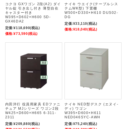
コクヨ GXワゴン 2段(A2) ダイ
ナイキ ウエイク(テーブルシス
ヤル錠 引き出し付き 薄型自在
テムWK型) 下置棚
キャスター付き
W500×D330×H610 DUS02-
W395×D602×H600 SD-
DG
GX46DA2
定価:
¥33,110
(税込)
定価:
¥118,690
(税込)
価格:
¥18,040
(税込)
価格:
¥73,590
(税込)
内田洋行 役員用家具 EDファニ
ナイキ NED型デスク (エヌイ-
チュア MJシリーズ ワゴン2段
ディ) ワゴン
W425×D600×H665 6-311-
W395×D600×H611
2311
NED046SYC-AWH
定価:
¥209,880
(税込)
定価:
¥75,240
(税込)