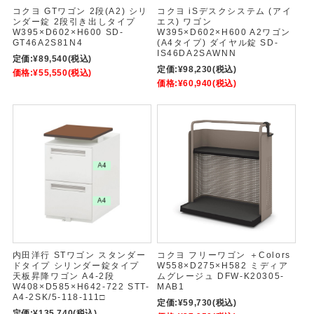
コクヨ GTワゴン 2段(A2) シリ
コクヨ iSデスクシステム (アイ
ンダー錠 2段引き出しタイプ
エス) ワゴン
W395×D602×H600 SD-
W395×D602×H600 A2ワゴン
GT46A2S81N4
(A4タイプ) ダイヤル錠 SD-
IS46DA2SAWNN
定価:
¥89,540
(税込)
定価:
¥98,230
(税込)
価格:
¥55,550
(税込)
価格:
¥60,940
(税込)
内田洋行 STワゴン スタンダー
コクヨ フリーワゴン ＋Colors
ドタイプ シリンダー錠タイプ
W558×D275×H582 ミディア
天板昇降ワゴン A4-2段
ムグレージュ DFW-K20305-
W408×D585×H642-722 STT-
MAB1
A4-2SK/5-118-111□
定価:
¥59,730
(税込)
定価:
¥135,740
(税込)