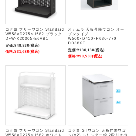
コクヨ フリーワゴン Standard
オカムラ 天板昇降ワゴン オー
W558×D275×H582 ブラック
プンタイプ
DFW-K20305-E6AB1
W500×D410×H630-770
DD38XE
定価:
¥49,830
(税込)
定価:
¥130,130
(税込)
価格:
¥31,680
(税込)
価格:
¥90,530
(税込)
コクヨ フリーワゴン Standard
コクヨ GTワゴン 天板昇降ワゴ
W558×D275×H582 ホワイト
ン(A2) シリンダー錠 2段引き出