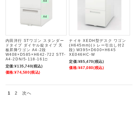
内田洋行 STワゴン スタンダー
ナイキ XEDH型デスク ワゴン
ドタイプ ダイヤル錠タイプ 天
(H645mm)(トレー引出し付2
板昇降ワゴン A4-2段
段) W395×D600×H645
W408×D585×H642-722 STT-
XE046HC-W
A4-2DN/5-118-161□
定価:
¥85,470
(税込)
定価:
¥135,740
(税込)
価格:
¥47,080
(税込)
価格:
¥74,580
(税込)
1
2
次へ