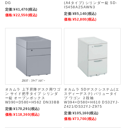
DG
(A4タイプ) シリンダー錠 SD-
IS458A2SAWN3
定価:
¥41,470
(税込)
定価:
¥85,140
(税込)
価格:
¥22,550
(税込)
価格:
¥52,800
(税込)
オカムラ 上下昇降デスク用ワゴ
オカムラ SDデスクシステム(エ
ン サイド把手タイプ シリンダ
スディーデスク) バリュータイ
ー錠 オープンボックス
プ ワゴン ２段袖
W390×D580×H562 DN33BB
W394×D580×H610 DS32YJ-
Z421/DS32YJ-Z975
定価:
¥170,291
(税込)
定価:
¥105,160
(税込)
価格:
¥118,360
(税込)
価格:
¥73,700
(税込)