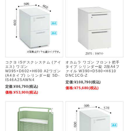
コクヨ iSデスクシステム (アイ
オカムラ ワゴン フロント把手
エス) ワゴン
タイプ シリンダー錠 2段A4フ
W395×D602×H600 A2ワゴン
ァイル W390×D580×H610
(A4タイプ) シリンダー錠 SD-
DNC1CG-Z
IS46A2SAWN4
定価:
¥108,790
(税込)
定価:
¥86,790
(税込)
価格:
¥75,680
(税込)
価格:
¥53,900
(税込)