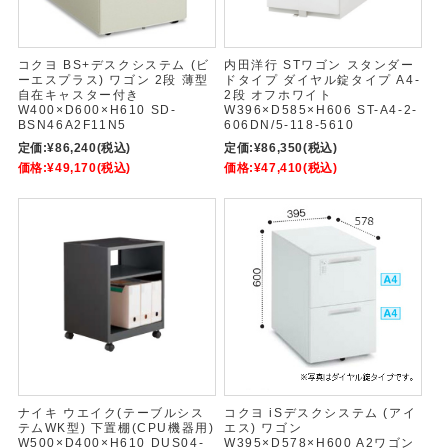
コクヨ BS+デスクシステム (ビ
内田洋行 STワゴン スタンダー
ーエスプラス) ワゴン 2段 薄型
ドタイプ ダイヤル錠タイプ A4-
自在キャスター付き
2段 オフホワイト
W400×D600×H610 SD-
W396×D585×H606 ST-A4-2-
BSN46A2F11N5
606DN/5-118-5610
定価:
¥86,240
(税込)
定価:
¥86,350
(税込)
価格:
¥49,170
(税込)
価格:
¥47,410
(税込)
ナイキ ウエイク(テーブルシス
コクヨ iSデスクシステム (アイ
テムWK型) 下置棚(CPU機器用)
エス) ワゴン
W500×D400×H610 DUS04-
W395×D578×H600 A2ワゴン