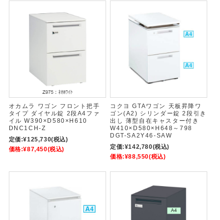
オカムラ ワゴン フロント把手
コクヨ GTAワゴン 天板昇降ワ
タイプ ダイヤル錠 2段A4ファ
ゴン(A2) シリンダー錠 2段引き
イル W390×D580×H610
出し 薄型自在キャスター付き
DNC1CH-Z
W410×D580×H648～798
DGT-SA2Y46-SAW
定価:
¥125,730
(税込)
定価:
¥142,780
(税込)
価格:
¥87,450
(税込)
価格:
¥88,550
(税込)