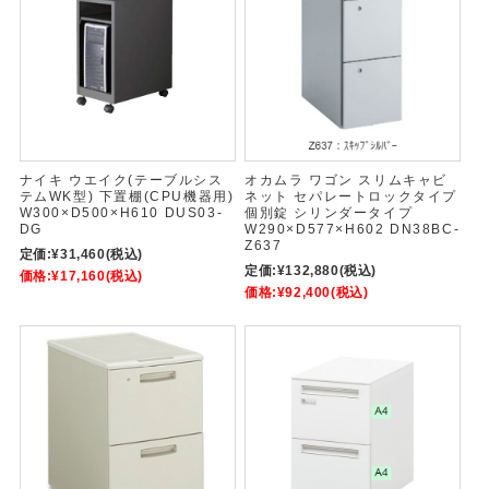
ナイキ ウエイク(テーブルシス
オカムラ ワゴン スリムキャビ
テムWK型) 下置棚(CPU機器用)
ネット セパレートロックタイプ
W300×D500×H610 DUS03-
個別錠 シリンダータイプ
DG
W290×D577×H602 DN38BC-
Z637
定価:
¥31,460
(税込)
定価:
¥132,880
(税込)
価格:
¥17,160
(税込)
価格:
¥92,400
(税込)