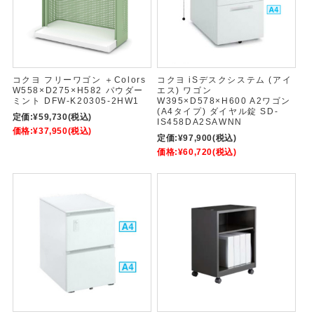
コクヨ フリーワゴン ＋Colors
コクヨ iSデスクシステム (アイ
W558×D275×H582 パウダー
エス) ワゴン
ミント DFW-K20305-2HW1
W395×D578×H600 A2ワゴン
(A4タイプ) ダイヤル錠 SD-
定価:
¥59,730
(税込)
IS458DA2SAWNN
価格:
¥37,950
(税込)
定価:
¥97,900
(税込)
価格:
¥60,720
(税込)