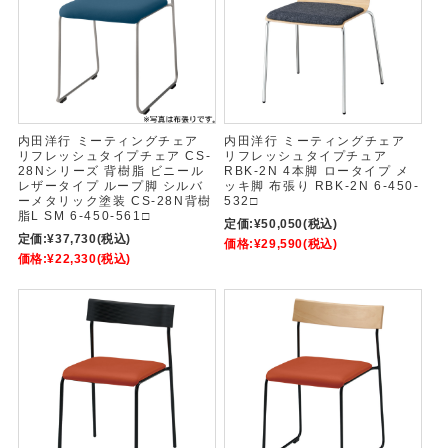
内田洋行 ミーティングチェア
内田洋行 ミーティングチェア
リフレッシュタイプチェア CS-
リフレッシュタイプチュア
28Nシリーズ 背樹脂 ビニール
RBK-2N 4本脚 ロータイプ メ
レザータイプ ループ脚 シルバ
ッキ脚 布張り RBK-2N 6-450-
ーメタリック塗装 CS-28N背樹
532□
脂L SM 6-450-561□
定価:
¥50,050
(税込)
定価:
¥37,730
(税込)
価格:
¥29,590
(税込)
価格:
¥22,330
(税込)