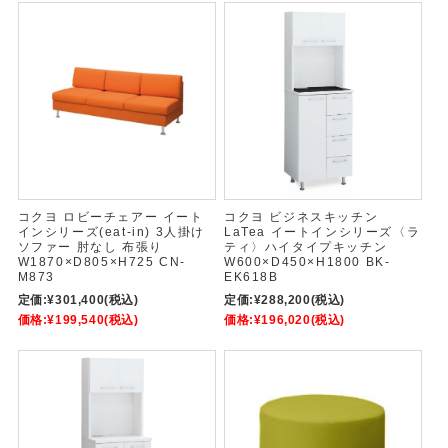
コクヨ ロビーチェアー イート
コクヨ ビジネスキッチン
インシリーズ(eat-in) 3人掛け
LaTea イートインシリーズ〈ラ
ソファー 肘なし 布張り
ティ〉ハイタイプキッチン
W1870×D805×H725 CN-
W600×D450×H1800 BK-
M873
EK618B
定価:
¥301,400
(税込)
定価:
¥288,200
(税込)
価格:
¥199,540
(税込)
価格:
¥196,020
(税込)