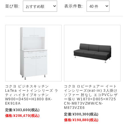
並び順:
表示件数:
コクヨ ビジネスキッチン
コクヨ ロビーチェアー イート
LaTea イートインシリーズ ラ
インシリーズ(eat-in) 3人掛け
ティ ハイタイプキッチン
ソファー 肘なし エコPVCレザ
W900×D450×H1800 BK-
ー張り W1870×D805×H725
EK918A
CN-M873VZMW/CN-
M873VZE6
定価:
¥303,600
(税込)
定価:
¥300,300
(税込)
価格:
¥206,470
(税込)
価格:
¥198,880
(税込)