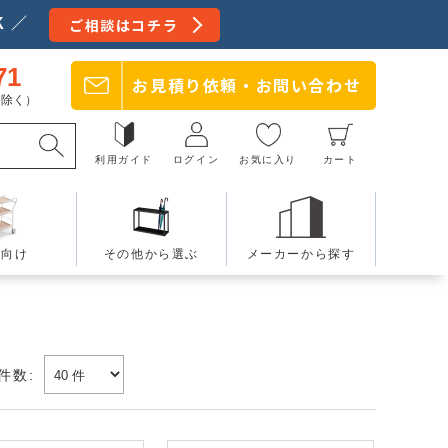
 ／
ご相談はコチラ
71
お見積り依頼・
お問い合わせ
日を除く）
利用ガイド
ログイン
お気に入り
カート
療向け
その他から選ぶ
メーカーから探す
件数: