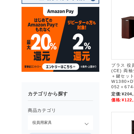
プラス 役
(CE) 両袖
＋鍵セッ
W1380×D
052＋674
カテゴリから探す
定価:
¥204
価格:
¥122
商品カテゴリ