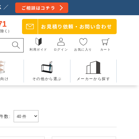
 ／
ご相談はコチラ
71
お見積り依頼・
お問い合わせ
日を除く）
利用ガイド
ログイン
お気に入り
カート
療向け
その他から選ぶ
メーカーから探す
件数: