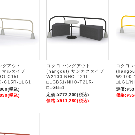
ングアウト
コクヨ ハングアウト
コクヨ 
t) マルタイプ
(hangout) サンカクタイプ
(hang
HO-C15L-
W2100 NHO-T21L-
W2100 
O-C15R-□LG1
□LGB51/NHO-T21R-
□LG1/N
□LGB51
,900
(税込)
定価:
¥53
定価:
¥772,200
(税込)
,030
(税込)
価格:
¥35
価格:
¥511,280
(税込)