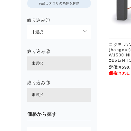
商品カテゴリの条件を解除
絞り込み①
コクヨ ハ
(hango
絞り込み②
W1500 N
□B51/NH
定価:
¥590
価格:
¥391
絞り込み③
価格から探す