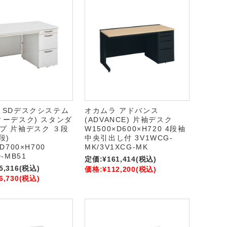
 SDデスクシステム
オカムラ アドバンス
ィーデスク) スタンダ
(ADVANCE) 片袖デスク
プ 片袖デスク ３段
W1500×D600×H720 4段袖
段)
中央引出し付 3V1WCG-
D700×H700
MK/3V1XCG-MK
-MB51
定価:
¥161,414
(税込)
5,316
(税込)
価格:
¥112,200
(税込)
6,730
(税込)