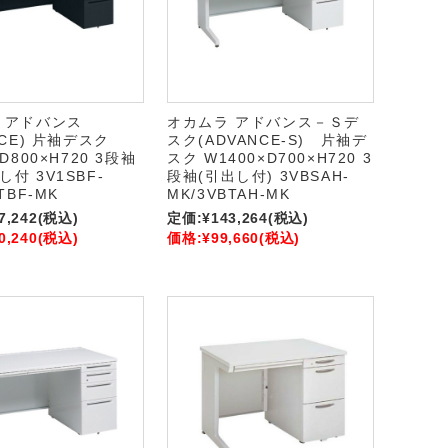
 アドバンス
オカムラ アドバンス－Ｓデ
NCE) 片袖デスク
スク(ADVANCE-S) 片袖デ
D800×H720 3段袖
スク W1400×D700×H720 3
付 3V1SBF-
段袖(引出し付) 3VBSAH-
TBF-MK
MK/3VBTAH-MK
7,242
(税込)
定価:
¥143,264
(税込)
0,240
(税込)
価格:
¥99,660
(税込)