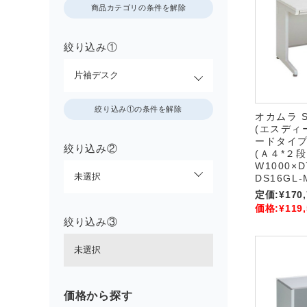
商品カテゴリの条件を解除
絞り込み①
絞り込み①の条件を解除
オカムラ 
(エスディ
ードタイプ
絞り込み②
(Ａ４*２段
W1000×D
DS16GL-
定価:
¥170
価格:
¥119
絞り込み③
価格から探す