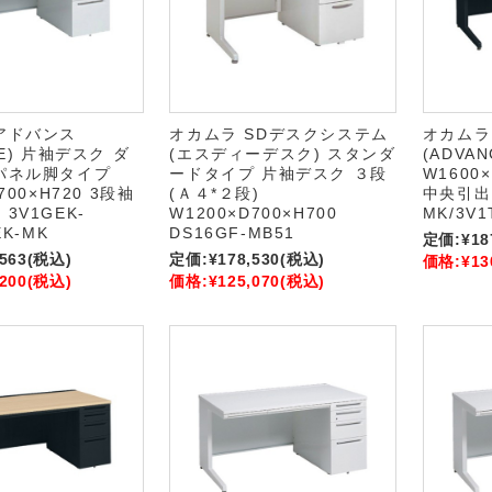
アドバンス
オカムラ SDデスクシステム
オカムラ
CE) 片袖デスク ダ
(エスディーデスク) スタンダ
(ADVA
パネル脚タイプ
ードタイプ 片袖デスク ３段
W1600×
700×H720 3段袖
(Ａ４*２段)
中央引出し
3V1GEK-
W1200×D700×H700
MK/3V1
EK-MK
DS16GF-MB51
定価:
¥18
,563
(税込)
定価:
¥178,530
(税込)
価格:
¥13
,200
(税込)
価格:
¥125,070
(税込)