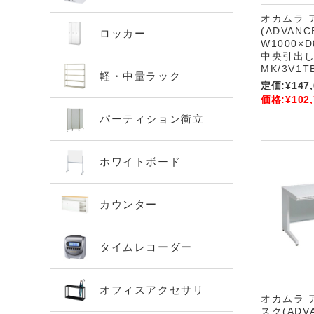
オカムラ 
(ADVAN
ロッカー
W1000×D
中央引出し付
MK/3V1T
軽・中量ラック
定価:
¥147
価格:
¥102
パーティション衝立
ホワイトボード
カウンター
タイムレコーダー
オフィスアクセサリ
オカムラ 
スク(ADV