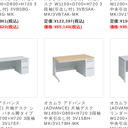
0×D800×H720 3
スク W1100×D700×H720 3
W1200×
付) 3VBSBG-
段袖(引出し付) 3VBSAK-
中央引出し
BG-MK
MK/3VBTAK-MK
MK/3V1
,901
(税込)
定価:
¥122,397
(税込)
定価:
¥13
,620
(税込)
価格:
¥85,140
(税込)
価格:
¥95
アドバンス
オカムラ アドバンス
オカムラ
CE) 片袖デスク シ
(ADVANCE) 片袖デスク
(ADVA
 パネル脚タイプ
W1400×D800×H720 3段袖
リンダー
700×H720 3段袖
中央引出し付 3V1SBH-
W1200×
3V17EF-
MK/3V1TBH-MK
中央引出無