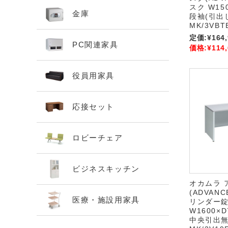
スク W150
金庫
段袖(引出し
MK/3VBT
定価:
¥164
PC関連家具
価格:
¥114
役員用家具
応接セット
ロビーチェア
ビジネスキッチン
オカムラ 
(ADVAN
医療・施設用家具
リンダー錠
W1600×D
中央引出無 