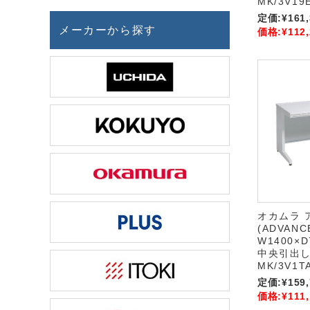
MK/3V19
定価:
¥161
メーカーから探す
価格:
¥112
オカムラ 
(ADVAN
W1400×D
中央引出し付
MK/3V1T
定価:
¥159
価格:
¥111