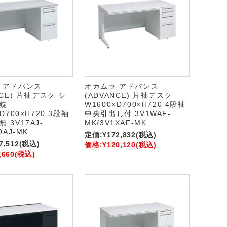
 アドバンス
オカムラ アドバンス
NCE) 片袖デスク シ
(ADVANCE) 片袖デスク
錠
W1600×D700×H720 4段袖
D700×H720 3段袖
中央引出し付 3V1WAF-
 3V17AJ-
MK/3V1XAF-MK
9AJ-MK
定価:
¥172,832
(税込)
7,512
(税込)
価格:
¥120,120
(税込)
,660
(税込)