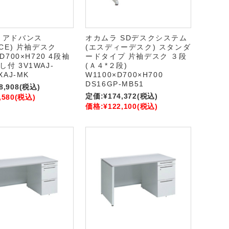
 アドバンス
オカムラ SDデスクシステム
NCE) 片袖デスク
(エスディーデスク) スタンダ
D700×H720 4段袖
ードタイプ 片袖デスク ３段
付 3V1WAJ-
(Ａ４*２段)
XAJ-MK
W1100×D700×H700
DS16GP-MB51
8,908
(税込)
定価:
¥174,372
(税込)
,580
(税込)
価格:
¥122,100
(税込)