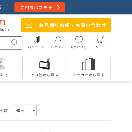
 ／
ご相談はコチラ
71
お見積り依頼・
お問い合わせ
日を除く）
利用ガイド
ログイン
お気に入り
カート
療向け
その他から選ぶ
メーカーから探す
件数: