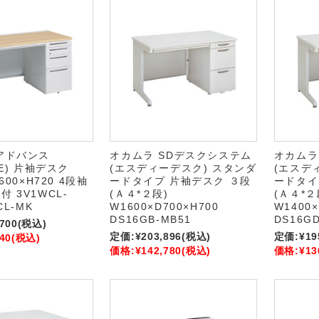
アドバンス
オカムラ SDデスクシステム
オカムラ
CE) 片袖デスク
(エスディーデスク) スタンダ
(エスデ
600×H720 4段袖
ードタイプ 片袖デスク ３段
ードタイ
 3V1WCL-
(Ａ４*２段)
(Ａ４*２
CL-MK
W1600×D700×H700
W1400×
DS16GB-MB51
DS16GD
,700
(税込)
定価:
¥203,896
(税込)
定価:
¥19
40
(税込)
価格:
¥142,780
(税込)
価格:
¥13