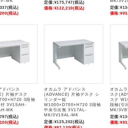
EF-MK
MK/3V1
定価:
¥175,747
(税込)
,337
(税込)
定価:
¥13
価格:
¥122,210
(税込)
,200
(税込)
価格:
¥93
アドバンス
オカムラ アドバンス
オカムラ
CE) 片袖デスク
(ADVANCE) 片袖デスク シ
スク(AD
700×H720 3段袖
リンダー錠
スク W10
 3V1SAH-
W1000×D700×H720 3段袖
段袖(引出
AH-MK
中央引出無 3V17AL-
MK/3VB
MK/3V19AL-MK
,797
(税込)
定価:
¥13
定価:
¥125,202
(税込)
,100
(税込)
価格:
¥93
価格:
¥87,120
(税込)