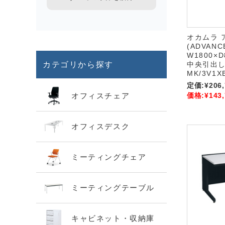
オカムラ 
(ADVAN
W1800×D
カテゴリから探す
中央引出し付
MK/3V1X
定価:
¥206
オフィスチェア
価格:
¥143
オフィスデスク
ミーティングチェア
ミーティングテーブル
キャビネット・収納庫