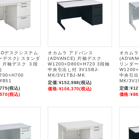
SDデスクシステム
オカムラ アドバンス
オカムラ
ーデスク) スタンダ
(ADVANCE) 片袖デスク
(ADVA
 片袖デスク ３段
W1200×D800×H720 3段袖
リンダー
)
中央引出し付 3V1SBJ-
W1200×
700×H700
MK/3V1TBJ-MK
中央引出無
MB51
MK/3V1
定価:
¥152,988
(税込)
,775
(税込)
定価:
¥12
価格:
¥106,370
(税込)
,570
(税込)
価格:
¥88