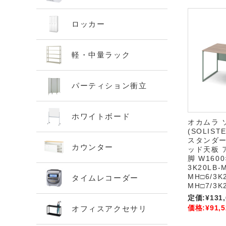
ロッカー
軽・中量ラック
パーティション衝立
ホワイトボード
オカムラ 
(SOLIS
スタンダー
カウンター
ッド天板 
脚 W1600
3K20LB-
MH□6/3K
タイムレコーダー
MH□7/3K
定価:
¥131
価格:
¥91,5
オフィスアクセサリ