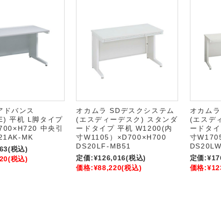
アドバンス
オカムラ SDデスクシステム
オカムラ
CE) 平机 L脚タイプ
(エスディーデスク) スタンダ
(エスデ
700×H720 中央引
ードタイプ 平机 W1200(内
ードタイプ
21AK-MK
寸W1105）×D700×H700
寸W170
DS20LF-MB51
DS20LW
63
(税込)
定価:
¥126,016
(税込)
定価:
¥17
20
(税込)
価格:
¥88,220
(税込)
価格:
¥12