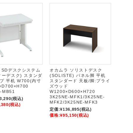
 SDデスクシステム
オカムラ ソリストデスク
ィーデスク) スタンダ
(SOLISTE) パネル脚 平机
 平机 W700(内寸
スタンダード 天板/脚:プライ
×D700×H700
ズウッド
-MB51
W1200×D600×H720
3K25NE-MFK1/3K25NE-
3,290
(税込)
MFK2/3K25NE-MFK3
,380
(税込)
定価:
¥136,895
(税込)
価格:
¥95,150
(税込)