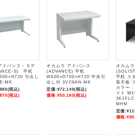
アドバンス－Ｓデ
オカムラ アドバンス
オカムラ
ANCE-S) 平机
(ADVANCE) 平机
(SOLI
800×H720 引出し
W600×D700×H720 中央引
平机 ス
E-MK
出し付 3V2NAN-MK
装天板:
カラー：
,980
(税込)
定価:
¥72,149
(税込)
イト W1
,870
(税込)
価格:
¥50,160
(税込)
3K2FLC
MHM
定価:
¥11
価格:
¥80