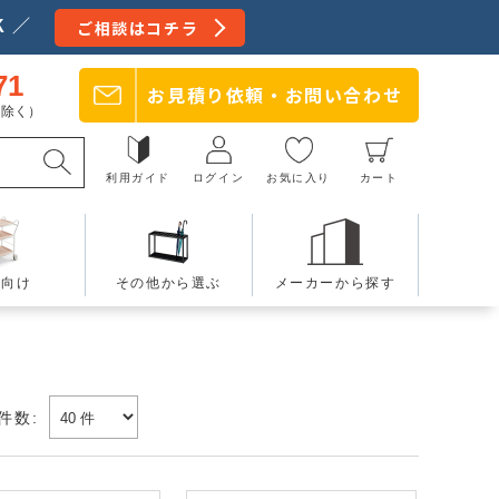
 ／
ご相談はコチラ
71
お見積り依頼・
お問い合わせ
日を除く）
利用ガイド
ログイン
お気に入り
カート
療向け
その他から選ぶ
メーカーから探す
件数: