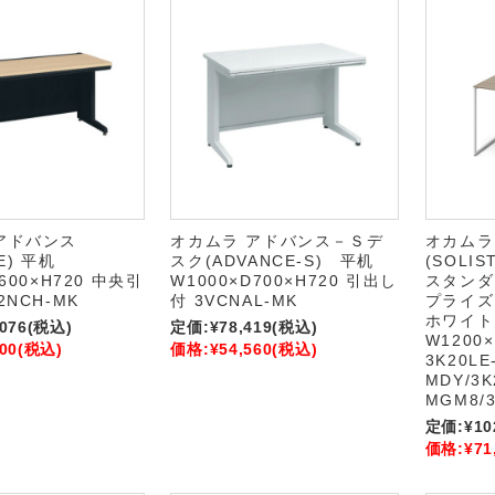
アドバンス
オカムラ アドバンス－Ｓデ
オカムラ
E) 平机
スク(ADVANCE-S) 平机
(SOLI
600×H720 中央引
W1000×D700×H720 引出し
スタンダ
2NCH-MK
付 3VCNAL-MK
プライズ
ホワイト
,076
(税込)
定価:
¥78,419
(税込)
W1200×
00
(税込)
価格:
¥54,560
(税込)
3K20LE
MDY/3K
MGM8/3
定価:
¥10
価格:
¥71