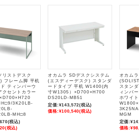
ソリストデスク
オカムラ SDデスクシステム
オカムラ
TE) フレーム脚 平机
(エスディーデスク) スタンダ
(SOLI
ド ティンバーウ
ードタイプ 平机 W1400(内
スタンダ
アクセントカラー
寸W1305）×D700×H700
ィンバー
×D700×H720
DS20LD-MB51
ホワイト
MH□9/3K20LB-
W1800×
定価:
¥143,572
(税込)
20LB-
3K25NA
価格:
¥100,540
(税込)
20LB-MH□8
MGM
,670
(税込)
定価:
¥14
20
(税込)
価格:
¥98