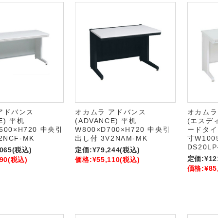
アドバンス
オカムラ アドバンス
オカムラ
E) 平机
(ADVANCE) 平机
(エスデ
600×H720 中央引
W800×D700×H720 中央引
ードタイプ
2NCF-MK
出し付 3V2NAM-MK
寸W100
DS20LP
,065
(税込)
定価:
¥79,244
(税込)
定価:
¥12
90
(税込)
価格:
¥55,110
(税込)
価格:
¥85