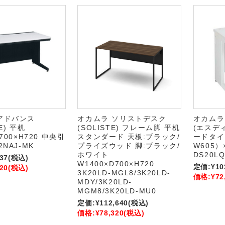
アドバンス
オカムラ ソリストデスク
オカムラ
E) 平机
(SOLISTE) フレーム脚 平机
(エスデ
700×H720 中央引
スタンダード 天板:ブラック/
ードタイプ
2NAJ-MK
プライズウッド 脚:ブラック/
W605）
ホワイト
DS20LQ
37
(税込)
W1400×D700×H720
定価:
¥10
20
(税込)
3K20LD-MGL8/3K20LD-
価格:
¥72
MDY/3K20LD-
MGM8/3K20LD-MU0
定価:
¥112,640
(税込)
価格:
¥78,320
(税込)