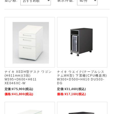
並び順:
表示件数:
ナイキ XEDH型デスク ワゴン
ナイキ ウエイク(テーブルシス
(H611mm)(3段)
テムWK型) 下置棚(CPU機器用)
W395×D600×H611
W300×D500×H610 DUS03-
XE046XC-W
DG
定価:
¥75,900
(税込)
定価:
¥31,460
(税込)
価格:
¥41,800
(税込)
価格:
¥17,160
(税込)